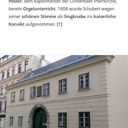
Holzer
, dem Kapellmeister der Lichtentaler Pfarrkirche,
bereits
Orgelunterricht
. 1808 wurde Schubert wegen
seiner
schönen Stimme
als
Singknabe
ins
kaiserliche
Konvikt
aufgenommen.
[
1
]