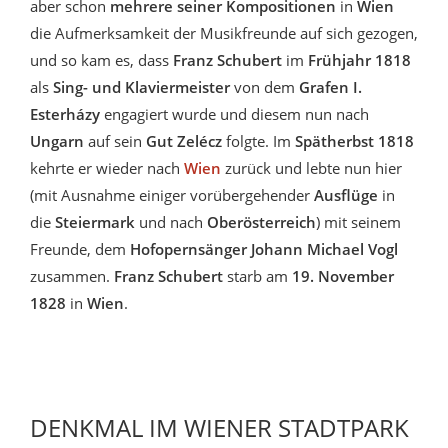
aber schon
mehrere seiner Kompositionen
in
Wien
die Aufmerksamkeit der Musikfreunde auf sich gezogen,
und so kam es, dass
Franz Schubert
im
Frühjahr 1818
als
Sing- und Klaviermeister
von dem
Grafen I.
Esterházy
engagiert wurde und diesem nun nach
Ungarn
auf sein
Gut Zelécz
folgte. Im
Spätherbst 1818
kehrte er wieder nach
Wien
zurück und lebte nun hier
(mit Ausnahme einiger vorübergehender
Ausflüge
in
die
Steiermark
und nach
Oberösterreich
) mit seinem
Freunde, dem
Hofopernsänger
Johann Michael Vogl
zusammen.
Franz Schubert
starb am
19. November
1828
in
Wien
.
DENKMAL IM WIENER STADTPARK