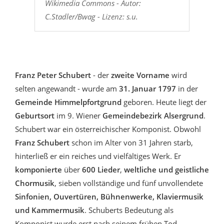
Wikimedia Commons - Autor:
C.Stadler/Bwag - Lizenz: s.u.
Franz Peter Schubert
- der
zweite Vorname
wird
selten angewandt - wurde am
31. Januar 1797
in der
Gemeinde Himmelpfortgrund
geboren.
Heute liegt der
Geburtsort
im 9. Wiener
Gemeindebezirk Alsergrund
.
Schubert war ein österreichischer Komponist. Obwohl
Franz Schubert
schon im Alter von 31 Jahren starb,
hinterließ er ein reiches und vielfältiges Werk. Er
komponierte
über
600 Lieder
,
weltliche und geistliche
Chormusik
, sieben vollständige und fünf unvollendete
Sinfonien, Ouvertüren, Bühnenwerke, Klaviermusik
und Kammermusik
. Schuberts Bedeutung als
Komponist wurde erst nach seinem frühen Tod