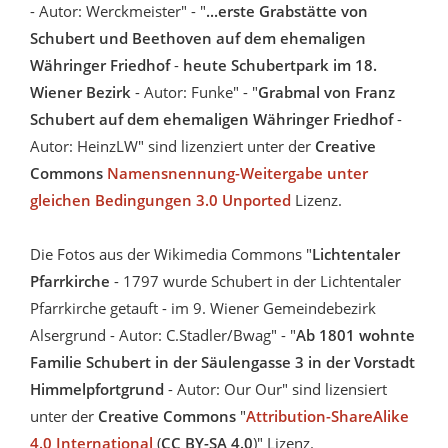
- Autor: Werckmeister" - "
...erste Grabstätte von
Schubert und Beethoven auf dem ehemaligen
Währinger Friedhof
-
heute Schubertpark im 18.
Wiener Bezirk
- Autor: Funke" - "
Grabmal von Franz
Schubert auf dem ehemaligen Währinger Friedhof
-
Autor: HeinzLW" sind lizenziert unter der
Creative
Commons
Namensnennung-Weitergabe unter
gleichen Bedingungen 3.0 Unported
Lizenz.
Die Fotos aus der Wikimedia Commons "
Lichtentaler
Pfarrkirche
- 1797 wurde Schubert in der Lichtentaler
Pfarrkirche getauft - im 9. Wiener Gemeindebezirk
Alsergrund - Autor: C.Stadler/Bwag" - "
Ab 1801 wohnte
Familie Schubert in der Säulengasse 3 in der Vorstadt
Himmelpfortgrund
- Autor: Our Our" sind lizensiert
unter der
Creative Commons
"
Attribution-ShareAlike
4.0 International
(
CC BY-SA 4.0
)" Lizenz.